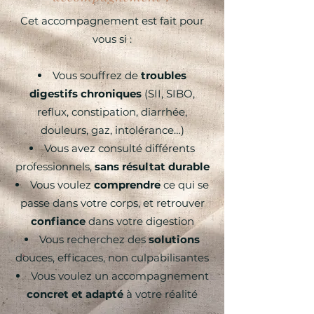
Cet accompagnement est fait pour
vous si :
Vous souffrez de
troubles
digestifs chroniques
(SII, SIBO,
reflux, constipation, diarrhée,
douleurs, gaz, intolérance…)
Vous avez consulté différents
professionnels,
sans résultat durable
Vous voulez
comprendre
ce qui se
passe dans votre corps, et retrouver
confiance
dans votre digestion
Vous recherchez des
solutions
douces, efficaces, non culpabilisantes
Vous voulez un accompagnement
concret et adapté
à votre réalité